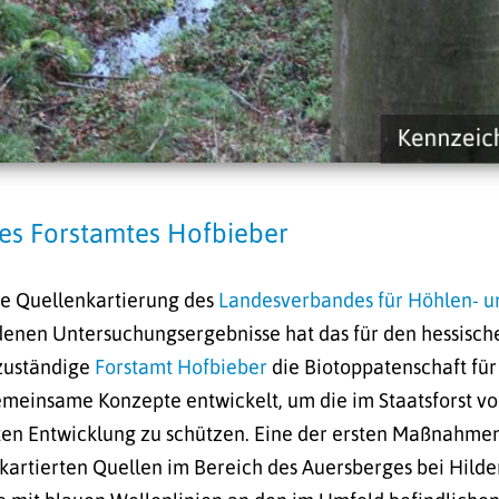
es Forstamtes Hofbieber
de Quellenkartierung des
Landesverbandes für Höhlen- u
denen Untersuchungsergebnisse hat das für den hessische
zuständige
Forstamt Hofbieber
die Biotoppatenschaft fü
einsame Konzepte entwickelt, um die im Staatsforst v
rten Entwicklung zu schützen. Eine der ersten Maßnahme
kartierten Quellen im Bereich des Auersberges bei Hilde